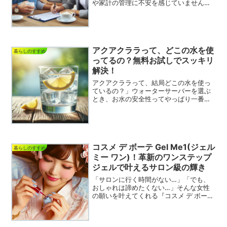
や家計の管理に不安を感じていません
か？「結婚」「出産」「住宅購入」など
のタイミングで、将来のために安心でき
る保険を選びたいという方も多いはず。
でも、どの保険が自分に合っ...
アクアクララって、どこの水を使
暮らしのすすめ
ってるの？無料お試しでスッキリ
解決！
アクアクララって、結局どこの水を使っ
ているの？」ウォーターサーバーを選ぶ
とき、お水の安全性ってやっぱり一番気
になりますよね。毎日飲むもの、家族の
口に入るものだから、安心できるものを
選びたい。特に小さなお子様がいらっし
ゃるご家庭なら、なおさら...
コスメ デ ボーテ Gel Me1(ジェル
暮らしのすすめ
ミー ワン)！革新のワンステップ
ジェルで叶えるサロン級の輝き
「サロンに行く時間がない…」「でも、
おしゃれは諦めたくない…」そんな女性
の願いを叶えてくれる『コスメ デ ボーテ
Gel Me1(ジェル ミー ワン)』をご存知で
すか？ジェルネイルやネイルシールでサ
ロン級の簡単セルフネイル【コスメ・