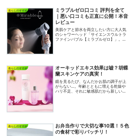
デ・ボー...
ミラブルゼロ口コミ 評判を全て
暮らしのすすめ
｜悪い口コミも正直に公開！本音
レビュー
美肌ケアと節水を両立したい方に大人気
のシャワーヘッド「サイエンスウルトラ
ファインバブル【ミラブルゼロ】」。超
微細な泡「ウルトラファインバブル」で
毛穴の奥の汚れまでしっかり落としなが
ら、最大約50%の節水効果も期待できる
画期的な商品です。口コ...
オーキッドエキス効果は嘘？胡蝶
暮らしのすすめ
蘭スキンケアの真実！
鏡を見るたび、なんだかお肌の調子が上
がらない…。年齢とともに増える乾燥や
ハリ不足、それに敏感肌だから新しいス
キンケアを試すのも少し勇気がいります
よね。もう、どの化粧品を選べばいいの
か分からない！そんな風に感じているあ
なたへ。もしかしたら、そ...
お弁当作りで大切な事10選！５色
暮らしのすすめ
の食材で彩りバッチリ！