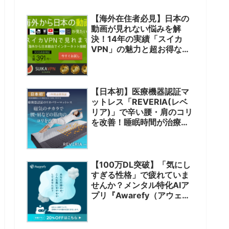
【海外在住者必見】日本の
動画が見れない悩みを解
決！14年の実績「スイカ
VPN」の魅力と超お得な限
定クーポン
【日本初】医療機器認証マ
ットレス「REVERIA(レベ
リア)」で辛い腰・肩のコリ
を改善！睡眠時間が治療に
変わる新体験
【100万DL突破】「気にし
すぎる性格」で疲れていま
せんか？メンタル特化AIア
プリ『Awarefy（アウェア
ファイ）』で心を軽くする
セルフケア術