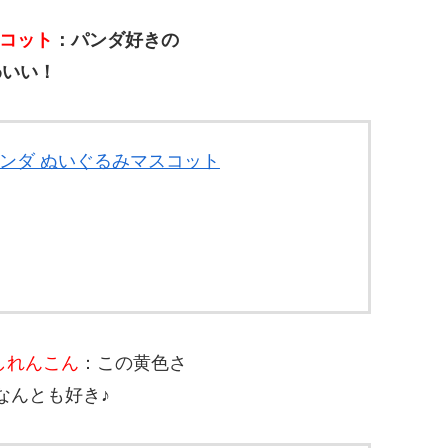
スコット
：パンダ好きの
わいい！
パンダ ぬいぐるみマスコット
しれんこん
：この黄色さ
なんとも好き♪