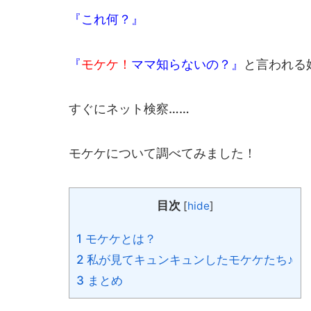
『これ何？』
『
モケケ！
ママ知らないの？』
と言われる
すぐにネット検察……
モケケについて調べてみました！
目次
[
hide
]
1 モケケとは？
2 私が見てキュンキュンしたモケケたち♪
3 まとめ