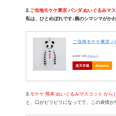
2.
ご当地モケケ東京 パンダ ぬいぐるみマ
私は、ひとめぼれです♪腕のシマシマがか
ご当地モケケ東京 
posted with
カエレバ
楽天市場
Amazon
3.
モケケ 熊本 ぬいぐるみマスコット から
と、口がビリビリになってて、この表情が