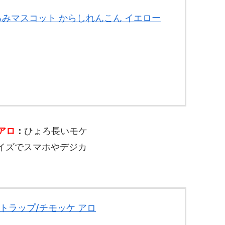
るみマスコット からしれんこん イエロー
アロ
：
ひょろ長いモケ
イズでスマホやデジカ
トラップ/チモッケ アロ