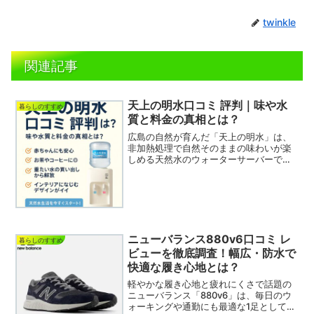
twinkle
関連記事
天上の明水口コミ 評判｜味や水
暮らしのすすめ
質と料金の真相とは？
広島の自然が育んだ「天上の明水」は、
非加熱処理で自然そのままの味わいが楽
しめる天然水のウォーターサーバーで
す。採水地は広島の太田川源流域で、超
軟水の優しい口当たりが人気。さらに、
グッドデザイン賞を受賞したおしゃれな
サーバーも話題です。実際に...
ニューバランス880v6口コミ レ
暮らしのすすめ
ビューを徹底調査！幅広・防水で
快適な履き心地とは？
軽やかな履き心地と疲れにくさで話題の
ニューバランス「880v6」は、毎日のウ
ォーキングや通勤にも最適な1足として多