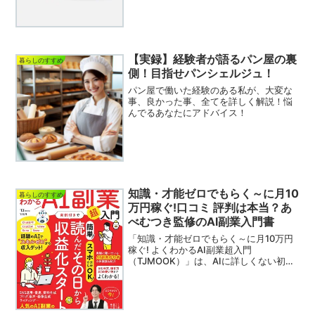
くのユーザーに選ばれています。特に幅
広設計とクッション性、ゴアテックスに
よる防水性が支持されており、天候を気
にせず快適に履ける...
【実録】経験者が語るパン屋の裏
暮らしのすすめ
側！目指せパンシェルジュ！
パン屋で働いた経験のある私が、大変な
事、良かった事、全てを詳しく解説！悩
んでるあなたにアドバイス！
知識・才能ゼロでもらく～に月10
暮らしのすすめ
万円稼ぐ!口コミ 評判は本当？あ
べむつき監修のAI副業入門書
「知識・才能ゼロでもらく～に月10万円
稼ぐ! よくわかるAI副業超入門
（TJMOOK）」は、AIに詳しくない初心
者でも、在宅で気軽に始められる副業方
法をやさしく解説してくれるガイドブッ
クです。あべむつきさん監修のもと、最
新のAIツールを使っ...