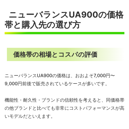
ニューバランスUA900の価格
C
帯と購入先の選び方
h
a
t
G
P
価格帯の相場とコスパの評価
T
:
ニューバランスUA900の価格は、おおよそ7,000円〜
9,000円前後で販売されているケースが多いです。
機能性・耐久性・ブランドの信頼性を考えると、同価格帯
の他ブランドと比べても非常にコストパフォーマンスが高
いモデルだといえます。