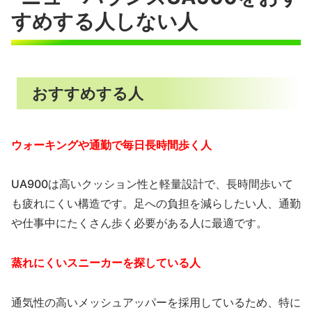
C
すめする人しない人
h
a
t
G
P
おすすめする人
T
:
ウォーキングや通勤で毎日長時間歩く人
UA900は高いクッション性と軽量設計で、長時間歩いて
も疲れにくい構造です。足への負担を減らしたい人、通勤
や仕事中にたくさん歩く必要がある人に最適です。
蒸れにくいスニーカーを探している人
通気性の高いメッシュアッパーを採用しているため、特に