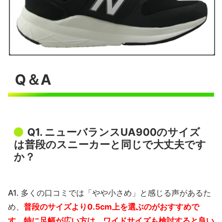
Q＆A
C
h
a
t
Q1. ニューバランスUA900のサイズ
G
は普段のスニーカーと同じで大丈夫です
P
T
か？
:
A1. 多くの口コミでは「やや小さめ」と感じる声があるた
め、
普段のサイズより0.5cm上を選ぶのがおすすめで
す。特に足幅が広い方は、ワイドサイズも検討すると良い