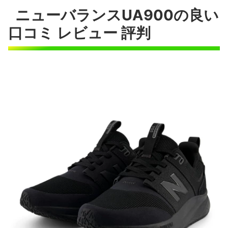
ニューバランスUA900の良い
C
口コミ レビュー 評判
h
a
t
G
P
T
: