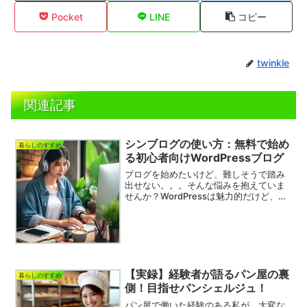
Pocket
LINE
コピー
twinkle
関連記事
シンブログの使い方：無料で始め
暮らしのすすめ
る初心者向けWordPressブログ
ブログを始めたいけど、難しそうで踏み
出せない。。。そんな悩みを抱えていま
せんか？WordPressは魅力的だけど、設
定が複雑で挫折してしまった経験はあり
ませんか？そんなあなたに朗報です！今
回は、無料で簡単に使える初心者向け
WordPress...
【実録】経験者が語るパン屋の裏
暮らしのすすめ
側！目指せパンシェルジュ！
パン屋で働いた経験のある私が、大変な