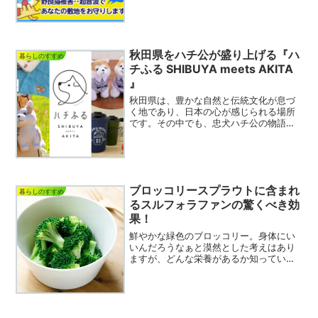
くん』についてまとめてみました！番人
くんとは？番人くんは、猫...
秋田県をハチ公が盛り上げる『ハ
暮らしのすすめ
チふる SHIBUYA meets AKITA
』
秋田県は、豊かな自然と伝統文化が息づ
く地であり、日本の心が感じられる場所
です。その中でも、忠犬ハチ公の物語は
多くの人々に知られ、愛されています。
ちなみに、忠犬ハチ公を知らないあなた
へ、このブログの最後に説明文入れてま
す↓↓↓ハチ公の忠誠心と...
ブロッコリースプラウトに含まれ
暮らしのすすめ
るスルフォラファンの驚くべき効
果！
鮮やかな緑色のブロッコリー。身体にい
いんだろうなぁと漠然とした考えはあり
ますが、どんな栄養があるか知っていま
すか？ブロッコリースプラウトって何？
今回は、ブロッコリーの栄養や食べ方、
ブロッコリースプラウトのすごい栄養や
効果まで、色んな情報をお...