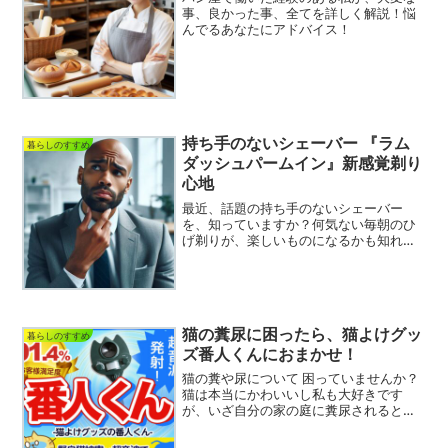
事、良かった事、全てを詳しく解説！悩
んでるあなたにアドバイス！
持ち手のないシェーバー 『ラム
暮らしのすすめ
ダッシュパームイン』新感覚剃り
心地
最近、話題の持ち手のないシェーバー
を、知っていますか？何気ない毎朝のひ
げ剃りが、楽しいものになるかも知れま
せん♪今回は、持ち手のないシェーバーの
特徴、利点、選び方についてまとめてみ
ました！持ち手のないシェーバーとは？
持ち手のないシェーバーと...
猫の糞尿に困ったら、猫よけグッ
暮らしのすすめ
ズ番人くんにおまかせ！
猫の糞や尿について 困っていませんか？
猫は本当にかわいいし私も大好きです
が、いざ自分の家の庭に糞尿されると、
憎い存在になってしまうのが悲しいです
ね。今回は、そんな時に役に立つ『番人