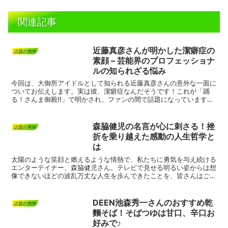
関連記事
近藤真彦さんが明かした潔癖症の
話題の男性
素顔 – 芸能界のプロフェッショナ
ルの知られざる悩み
今回は、大御所アイドルとして知られる近藤真彦さんの意外な一面に
ついてお伝えします。実は彼、潔癖症なんだそうです！これが「踊
る！さんま御殿!!」で明かされ、ファンの間で話題になっています。
驚きの告白：トイレとお風呂の共有が苦手近藤さんと言えば...
森脇健児の名言が心に刺さる！挫
話題の男性
折を乗り越えた感動の人生哲学と
は
太陽のような笑顔と燃えるような情熱で、私たちに勇気を与え続ける
エンターテイナー、森脇健児さん。テレビで見せる明るい姿からは想
像できないほどの波乱万丈な人生を歩んできたことを、皆さんはご存
知でしょうか？今日は、森脇健児さんが放つ珠玉の名言と共...
DEEN池森秀一さんのおすすめ乾
話題の男性
麵そば！そばつゆは甘口、辛口お
好みで♪