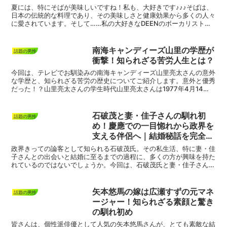
夏には、特にそばが美味しいですね！私も、大好きです♪♪♪そばは、
日本の伝統的な料理であり、その美味しさと健康効果から多くの人々
に愛されています。そして……私の大好きなDEENのボーカリストと
して知られる池森秀一さんは、芸能界屈指のそば好きと...
南海キャンディーズ山里の学歴が
話題の男性
衝撃！知られざる苦労人生とは？
今回は、テレビでお馴染みの南海キャンディーズ山里亮太さんの意外
な学歴と、知られざる苦労の歴史についてご紹介します。意外と優秀
だった！？山里亮太さんの学生時代山里亮太さんは1977年4月14
日、鹿児島県鹿児島市でお生まれになりました。その後、...
石破茂と妻・佳子さんの馴れ初
話題の男性
め！慶應での一目惚れから政界を
支える伴侶へ｜結婚秘話を完全公
開
政界きっての論客として知られる石破茂氏。その私生活、特に妻・佳
子さんとの出会いと結婚に至るまでの過程に、多くの方が興味を持た
れているのではないでしょうか。今回は、石破茂氏と妻・佳子さんの
感動的な馴れ初めから結婚、そして現在に至るまでを詳しく...
矢本悠馬の嫁は広瀬すずの元マネ
話題の男性
ージャー！知られざる素顔と驚き
の馴れ初め
皆さんは、個性派俳優として人気の矢本悠馬さんが、とても素敵な結