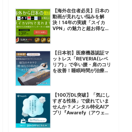
【海外在住者必見】日本の
動画が見れない悩みを解
決！14年の実績「スイカ
VPN」の魅力と超お得な限
定クーポン
【日本初】医療機器認証マ
ットレス「REVERIA(レベ
リア)」で辛い腰・肩のコリ
を改善！睡眠時間が治療に
変わる新体験
【100万DL突破】「気にし
すぎる性格」で疲れていま
せんか？メンタル特化AIア
プリ『Awarefy（アウェア
ファイ）』で心を軽くする
セルフケア術