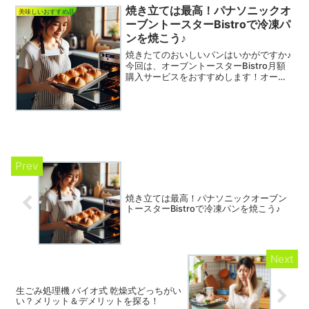
焼き立ては最高！パナソニックオ
美味しいおすすめ品
ーブントースターBistroで冷凍パ
ンを焼こう♪
焼きたてのおいしいパンはいかがですか♪
今回は、オーブントースターBistro月額
購入サービスをおすすめします！オーブ
ントースターBistro月額購入サービスと
は？高級「生」食パン専門店「乃が美」
推奨の唯一のオーブントースターと、毎
月届けられ...
焼き立ては最高！パナソニックオーブン
トースターBistroで冷凍パンを焼こう♪
生ごみ処理機 バイオ式 乾燥式どっちがい
い？メリット＆デメリットを探る！