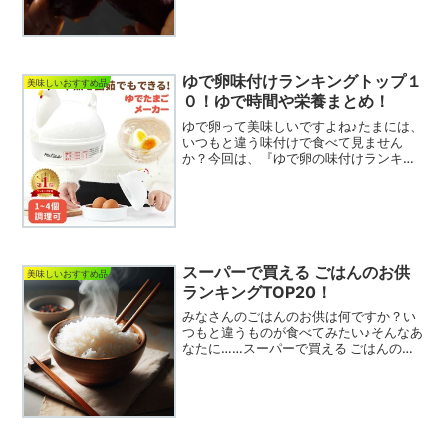
しいものです。。。そんな時、注目した
いのが「焼き芋ギフト」です。日本初九
州産紅はるか焼き芋専門店 紅茶房今回
は、SNSで話題沸騰中の...
ゆで卵味付けランキングトップ１
美味しいおすすめ品
０！ゆで時間や栄養まとめ！
ゆで卵って美味しいですよね♪たまには、
いつもと違う味付けで食べて見ません
か？今回は、『ゆで卵の味付けランキン
グトップ１０！』と、卵のゆで時間や栄
養について、まとめてみました！ゆで卵
の味付けランキングトップ１０！★第１
位 塩塩を加えた...
スーパーで買える ごはんのお供
美味しいおすすめ品
ランキングTOP20！
みなさんのごはんのお供は何ですか？い
つもと違うものが食べてみたい♪そんなあ
なたに……スーパーで買える ごはんのお
供を調べてみました♪スーパーで買える
ごはんのお供ランキングTOP20！スーパ
ーで見つけることができるごはんのお供
は、日本の食卓...