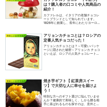
は？購入者の口コミや人気商品の
紹介！
カファレルは、イタリアの老舗チョコレ
ートブランドとして知られています。
1826年に創業し、長年にわたりヨーロッ
パの王室や貴族に愛され続けてきまし
た。カファレルチョコの評判や口コミは
気になるところですが、多くの人々に高
アリョンカチョコとは？ロシアの
美味しいおすすめ品
く評価されています。カフ...
定番人気チョコだった！
アリョンカチョコとは？～可愛いパッケ
ージに隠された秘密～アリョンカ チョコ
といえば、ロシアの人気チョコレートブ
ランドです。パッケージに描かれた女の
子の笑顔が印象的です。この女の子の名
前はアリョンカといい、ロシア人女性の
名前『エレーナ』の愛称...
焼き芋ギフト【 紅茶房スイー
美味しいおすすめ品
ツ】で大切な人に幸せを届けよ
う！
特別な方へのギフト選びに悩んでいませ
んか？健康的で美味しく、しかも贈る相
手に喜ばれるものを探すのは、意外と難