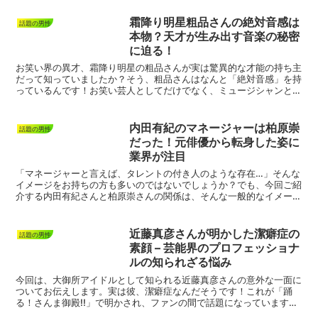
霜降り明星粗品さんの絶対音感は
話題の男性
本物？天才が生み出す音楽の秘密
に迫る！
お笑い界の異才、霜降り明星の粗品さんが実は驚異的な才能の持ち主
だって知っていましたか？そう、粗品さんはなんと「絶対音感」を持
っているんです！お笑い芸人としてだけでなく、ミュージシャンとし
てもその才能を発揮している粗品さん。彼の音楽活動、特に...
内田有紀のマネージャーは柏原崇
話題の男性
だった！元俳優から転身した姿に
業界が注目
「マネージャーと言えば、タレントの付き人のような存在…」そんな
イメージをお持ちの方も多いのではないでしょうか？でも、今回ご紹
介する内田有紀さんと柏原崇さんの関係は、そんな一般的なイメージ
をはるかに超えた、深い絆で結ばれた特別な関係性なんです...
近藤真彦さんが明かした潔癖症の
話題の男性
素顔 – 芸能界のプロフェッショナ
ルの知られざる悩み
今回は、大御所アイドルとして知られる近藤真彦さんの意外な一面に
ついてお伝えします。実は彼、潔癖症なんだそうです！これが「踊
る！さんま御殿!!」で明かされ、ファンの間で話題になっています。
驚きの告白：トイレとお風呂の共有が苦手近藤さんと言えば...