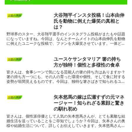
大谷翔平インスタ投稿！山本由伸
話題の男性
氏を動物に例えた爆笑の真相と
は？
野球界のスター、大谷翔平選手のインスタグラム投稿がまたもや話題
になっていますね。今回は、なんとチームメイトの山本由伸氏を動物
に例えたユニークな投稿で、ファンを大爆笑させています。一体どん
な投稿だったのか、その背景やファンの反応まで、詳しくお...
ユースケサンタマリア 箸の持ち
話題の男性
方が独特！個性と多様性の食卓
皆さんは、食事シーンで気になる芸能人の箸の持ち方はありますか？
箸の持ち方一つにも、その人の育った環境や個性、そして食に対する
姿勢が垣間見えるものです。今回は、独特な箸さばきで知られるユー
スケ・サンタマリアさんの箸の持ち方について、さまざまな...
矢本悠馬の嫁は広瀬すずの元マネ
話題の男性
ージャー！知られざる素顔と驚き
の馴れ初め
皆さんは、個性派俳優として人気の矢本悠馬さんが、とても素敵な結
婚生活を送っていることをご存知でしょうか？今回は、矢本さんの奥
様や結婚生活について、詳しくお伝えしていきます。矢本悠馬さんの
嫁は広瀬すずさんの元マネージャー矢本悠馬さんの奥様は、...