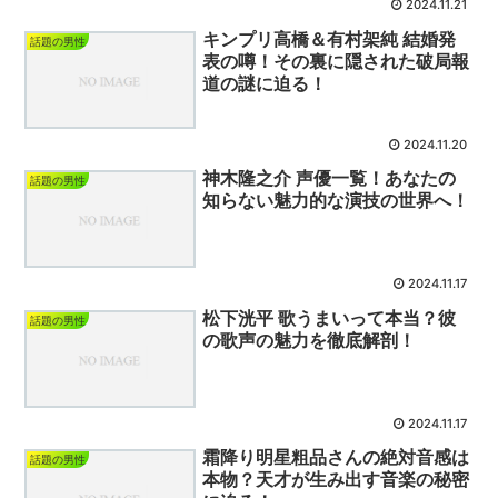
2024.11.21
キンプリ高橋＆有村架純 結婚発
話題の男性
表の噂！その裏に隠された破局報
道の謎に迫る！
2024.11.20
神木隆之介 声優一覧！あなたの
話題の男性
知らない魅力的な演技の世界へ！
2024.11.17
松下洸平 歌うまいって本当？彼
話題の男性
の歌声の魅力を徹底解剖！
2024.11.17
霜降り明星粗品さんの絶対音感は
話題の男性
本物？天才が生み出す音楽の秘密