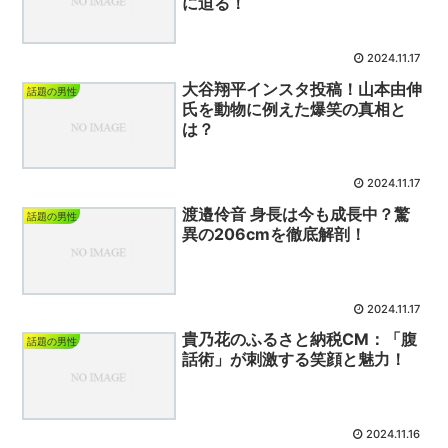
に迫る！
2024.11.17
大谷翔平インスタ投稿！山本由伸
話題の男性
氏を動物に例えた爆笑の真相と
は？
2024.11.17
渡邉伶音 身長は今も成長中？驚
話題の男性
異の206cmを徹底解剖！
2024.11.17
貴乃花のふるさと納税CM：「腹
話題の男性
話術」が刺激する笑顔と魅力！
2024.11.16