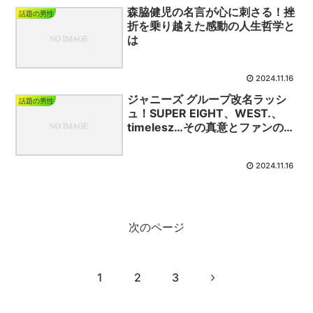
森脇健児の名言が心に刺さる！挫
話題の男性
折を乗り越えた感動の人生哲学と
は
2024.11.16
ジャニーズ グループ改名ラッシ
話題の男性
ュ！SUPER EIGHT、WEST.、
timelesz…その真意とファンの反
応は？
2024.11.16
次のページ
次
1
2
3
へ